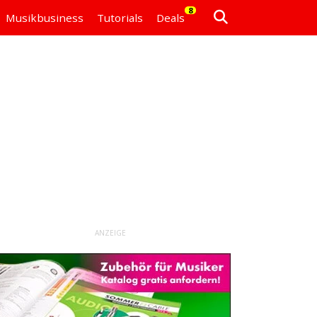
8
Musikbusiness
Tutorials
Deals
ANZEIGE