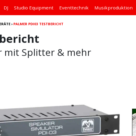
DJ
Studio
Equipment
Eventtechnik
Musikproduktion
ERÄTE
›
PALMER PDI03 TESTBERICHT
bericht
 mit Splitter & mehr