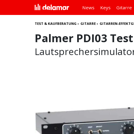
News
Keys
Gitarre
TEST & KAUFBERATUNG
›
GITARRE
›
GITARREN-EFFEKTG
Palmer PDI03 Test
Lautsprechersimulator