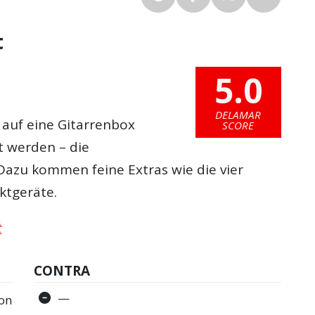
t
5.0
DELAMAR
t auf eine Gitarrenbox
SCORE
t werden – die
Dazu kommen feine Extras wie die vier
ktgeräte.
t
CONTRA
—
ion