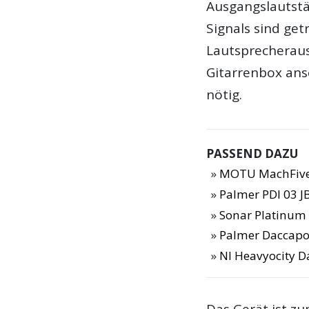
Ausgangslautstä
Signals sind get
Lautsprecheraus
Gitarrenbox ansc
nötig.
PASSEND DAZU
MOTU MachFive
Palmer PDI 03 J
Sonar Platinum 
Palmer Daccapo
NI Heavyocity 
Das Gerät ist zu