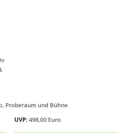
hr
&
dio, Proberaum und Bühne.
UVP:
498,00 Euro