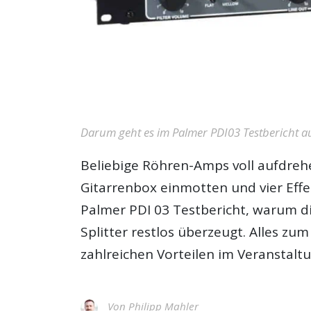
Darum geht es im Palmer PDI03 Testbericht auf 
Beliebige Röhren-Amps voll aufdreh
Gitarrenbox einmotten und vier Effek
Palmer PDI 03 Testbericht
, warum d
Splitter restlos überzeugt. Alles z
zahlreichen Vorteilen im Veranstaltu
Von
Philipp Mahler