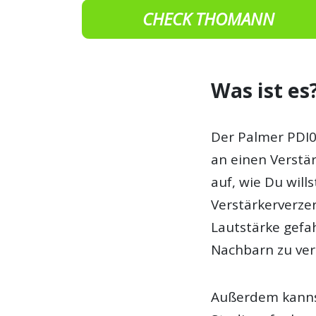
CHECK THOMANN
Was ist es
Der Palmer PDI03
an einen Verstär
auf, wie Du will
Verstärkerverze
Lautstärke gef
Nachbarn zu ve
Außerdem kannst