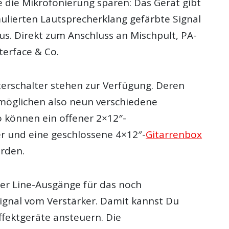
die Mikrofonierung sparen: Das Gerät gibt
ulierten Lautsprecherklang gefärbte Signal
us. Direkt zum Anschluss an Mischpult, PA-
terface & Co.
terschalter stehen zur Verfügung. Deren
möglichen also neun verschiedene
o können ein offener 2×12″-
 und eine geschlossene 4×12″-
Gitarrenbox
rden.
ier Line-Ausgänge für das noch
ignal vom Verstärker. Damit kannst Du
ffektgeräte ansteuern. Die