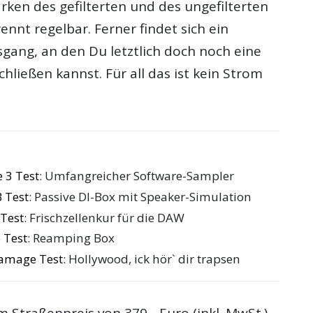
rken des gefilterten und des ungefilterten
rennt regelbar. Ferner findet sich ein
gang, an den Du letztlich doch noch eine
hließen kannst. Für all das ist kein Strom
 3 Test
: Umfangreicher Software-Sampler
B Test
: Passive DI-Box mit Speaker-Simulation
Test
: Frischzellenkur für die DAW
 Test
: Reamping Box
Damage Test
: Hollywood, ick hör` dir trapsen
m Straßenpreis von 379,- Euro (inkl. MwSt.)