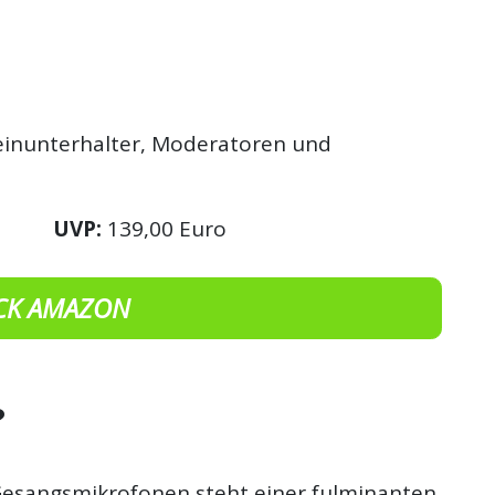
einunterhalter, Moderatoren und
UVP:
139,00 Euro
CK AMAZON
?
Gesangsmikrofonen steht einer fulminanten