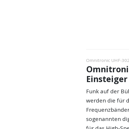
Omnitronic UHF-302
Omnitroni
Einsteiger
Funk auf der Bü
werden die für 
Frequenzbänder w
sogenannten dig
für das High-Spe