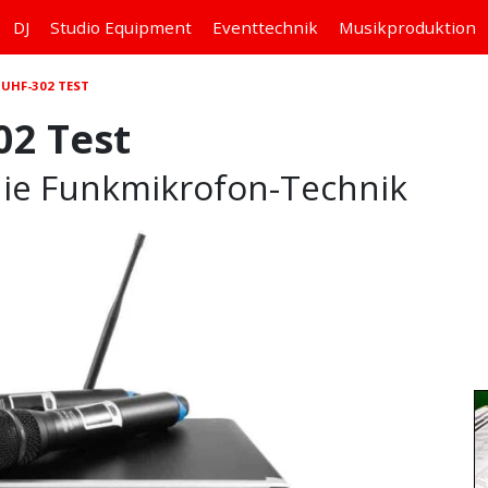
DJ
Studio
Equipment
Eventtechnik
Musikproduktion
UHF-302 TEST
02 Test
 die Funkmikrofon-Technik