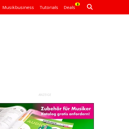
8
Musikbusiness
Tutorials
Deals
ANZEIGE