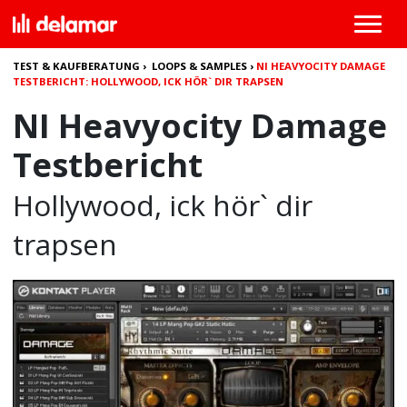
TEST & KAUFBERATUNG
›
LOOPS & SAMPLES
›
NI HEAVYOCITY DAMAGE
TESTBERICHT: HOLLYWOOD, ICK HÖR` DIR TRAPSEN
NI Heavyocity Damage
Testbericht
Hollywood, ick hör` dir
trapsen