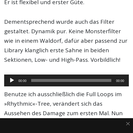
Er ist flexibel und erster Güte.
Dementsprechend wurde auch das Filter
gestaltet. Dynamik pur. Keine Monsterfilter
wie in einem Waldorf, dafür aber passend zur
Library klanglich erste Sahne in beiden
Sektionen, Low- und High-Pass. Vorbildlich!
Audio-
00:00
00:00
Player
Benutze ich ausschließlich die Full Loops im
»Rhythmic«-Tree, verändert sich das
Aussehen des Damage zum ersten Mal. Nun
wird mir ein Sequenzer angezeigt, dem ich
sechs Patterns als Vorgabe zuweisen kann.