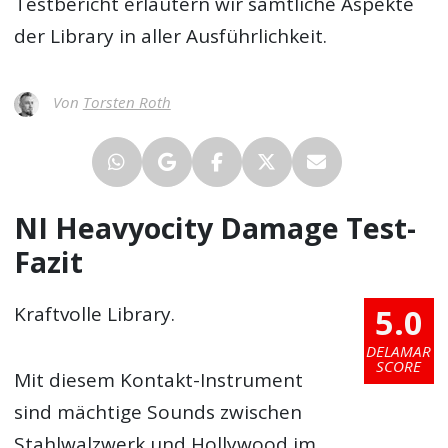
Testbericht
erläutern wir sämtliche Aspekte
der Library in aller Ausführlichkeit.
Von
Torsten Roth
NI Heavyocity Damage Test-
Fazit
5.0
Kraftvolle Library.
DELAMAR
SCORE
Mit diesem Kontakt-Instrument
sind mächtige Sounds zwischen
Stahlwalzwerk und Hollywood im