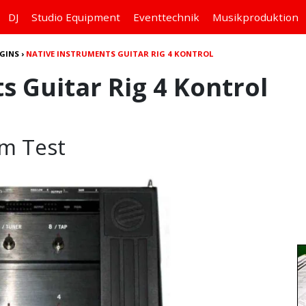
DJ
Studio
Equipment
Eventtechnik
Musikproduktion
GINS
›
NATIVE INSTRUMENTS GUITAR RIG 4 KONTROL
s Guitar Rig 4 Kontrol
im Test