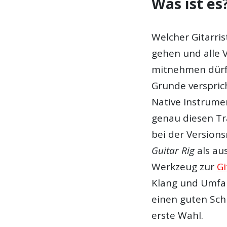
Was ist es
Welcher Gitarris
gehen und alle 
mitnehmen dürfe
Grunde verspric
Native Instrumen
genau diesen Tr
bei der Version
Guitar Rig
als aus
Werkzeug zur
Gi
Klang und Umfa
einen guten Schr
erste Wahl.