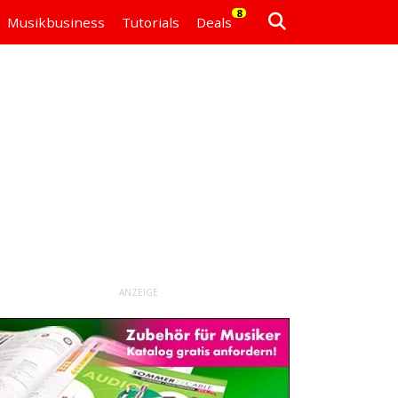
8
Musikbusiness
Tutorials
Deals
ANZEIGE