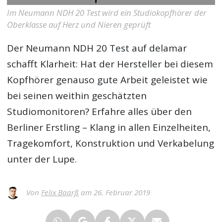
Im Neumann NDH 20 Test wird ein Studiokopfhörer der
Oberklasse auf Herz und Nieren geprüft
Der
Neumann NDH 20 Test
auf delamar
schafft Klarheit: Hat der Hersteller bei diesem
Kopfhörer genauso gute Arbeit geleistet wie
bei seinen weithin geschätzten
Studiomonitoren? Erfahre alles über den
Berliner Erstling – Klang in allen Einzelheiten,
Tragekomfort, Konstruktion und Verkabelung
unter der Lupe.
Von
Felix Baarß
am 26. Februar 2019