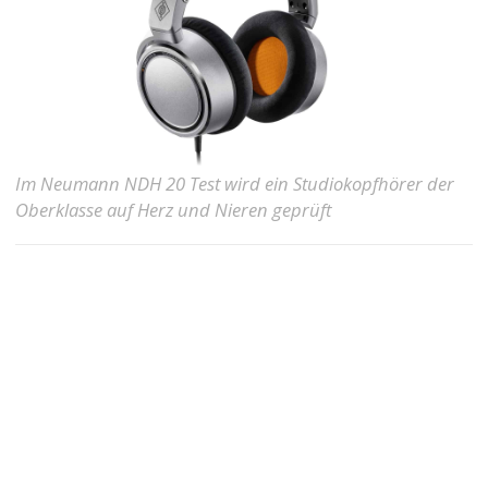
Im Neumann NDH 20 Test wird ein Studiokopfhörer der
Oberklasse auf Herz und Nieren geprüft