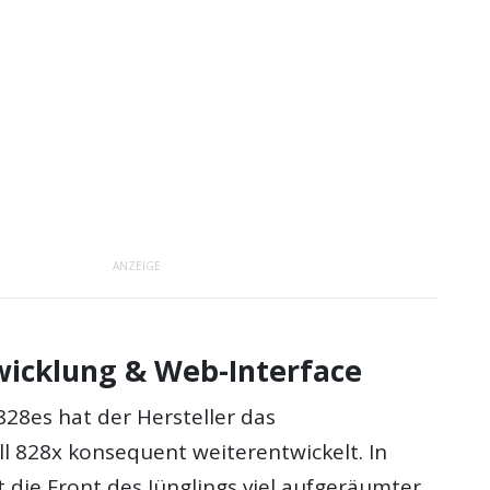
ANZEIGE
wicklung & Web-Interface
8es hat der Hersteller das
 828x konsequent weiterentwickelt. In
kt die Front des Jünglings viel aufgeräumter