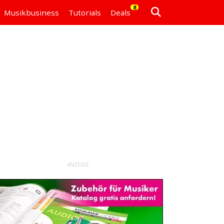
8
Musikbusiness
Tutorials
Deals
ANZEIGE