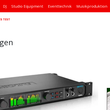
DJ
Studio
Equipment
Eventtechnik
Musikproduktion
S TEST
ngen