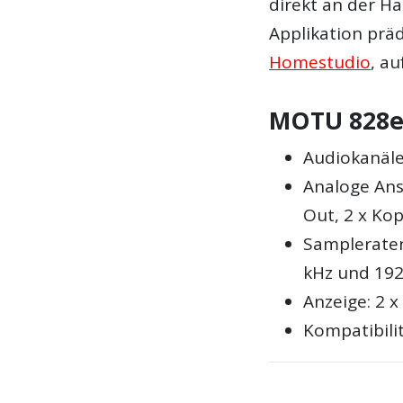
direkt an der H
Applikation präd
Homestudio
, a
MOTU 828e
Audiokanäle
Analoge Ansc
Out, 2 x Ko
Sampleraten:
kHz und 192
Anzeige: 2 
Kompatibili