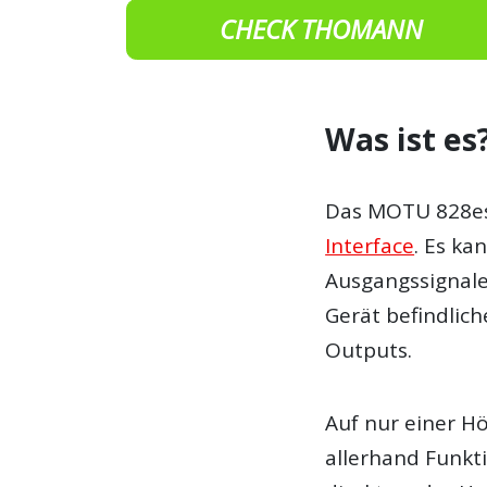
CHECK THOMANN
Was ist es
Das MOTU 828es 
Interface
. Es ka
Ausgangssignale
Gerät befindlic
Outputs.
Auf nur einer H
allerhand Funkt