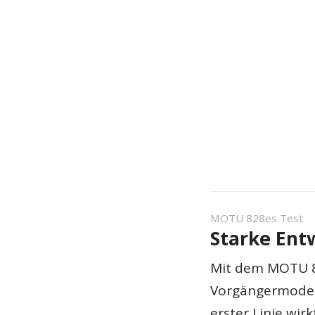
MOTU 828es Test
Starke Ent
Mit dem MOTU 82
Vorgängermodell
erster Linie wir