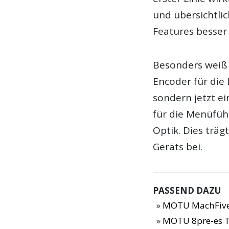
und übersichtli
Features besser
Besonders weiß j
Encoder für die 
sondern jetzt e
für die Menüführ
Optik. Dies trä
Geräts bei.
PASSEND DAZU
MOTU MachFive
MOTU 8pre-es T