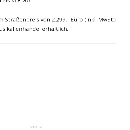
 als XLR vor.
m Straßenpreis von 2.299,- Euro (inkl. MwSt.)
sikalienhandel erhältlich.
ANZEIGE