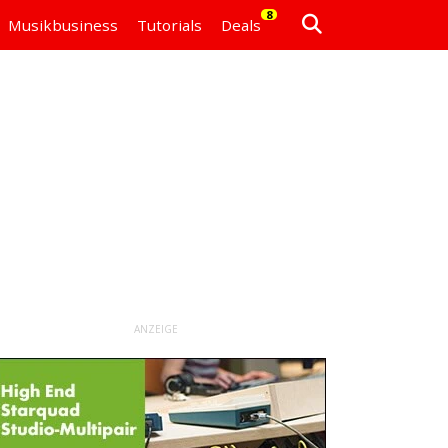
8
Musikbusiness
Tutorials
Deals
ANZEIGE