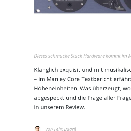
Dieses schmucke Stück Hardware kommt im Ma
Klanglich exquisit und mit musikali
– im
Manley Core Testbericht
erfähr
Höheneinheiten. Was überzeugt, wo
abgespeckt und die Frage aller Frag
in unserem Review.
Von
Felix Baarß