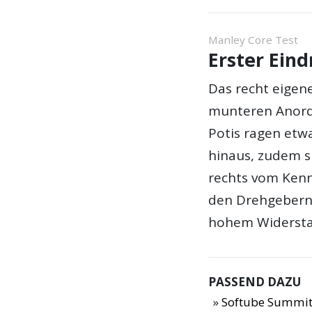
Manley Core Test
Erster Ein
Das recht eigene
munteren Anord
Potis ragen etw
hinaus, zudem si
rechts vom Kenns
den Drehgebern, 
hohem Widersta
PASSEND DAZU
Softube Summit