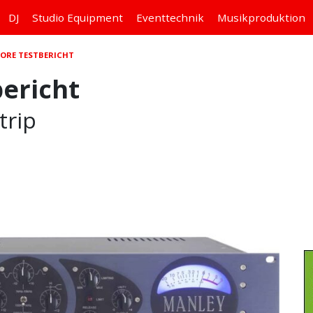
DJ
Studio
Equipment
Eventtechnik
Musikproduktion
ORE TESTBERICHT
ericht
trip