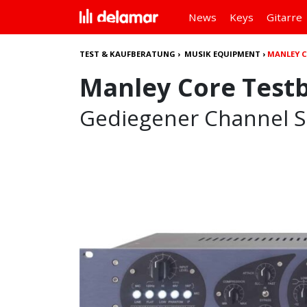
News
Keys
Gitarre
TEST & KAUFBERATUNG
›
MUSIK EQUIPMENT
›
MANLEY C
Manley Core Testb
Gediegener Channel S