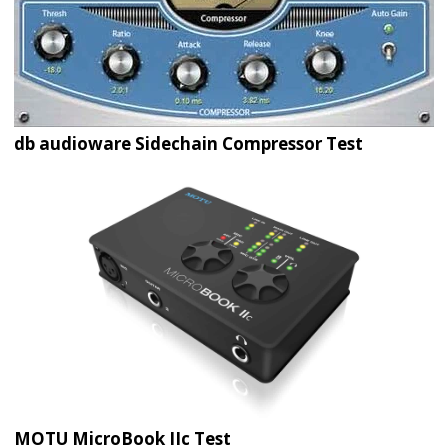
db audioware Sidechain Compressor Test
MOTU MicroBook IIc Test