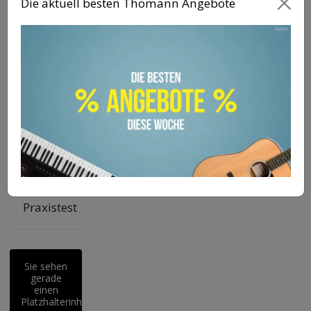
Die aktuell besten Thomann Angebote
Maui 28
G3 Test
:
Was kann
die neue
Generation?
LD
Systems
U508 HBH
2 Test
:
Funksystem
im
Praxistest
Sie sehen
gerade
einen
Platzhalterinhalt