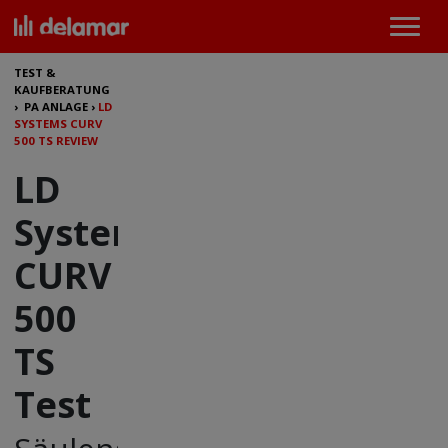
TEST &
KAUFBERATUNG
›
PA ANLAGE
›
LD
SYSTEMS CURV
500 TS REVIEW
LD
Systems
CURV
500
TS
Test