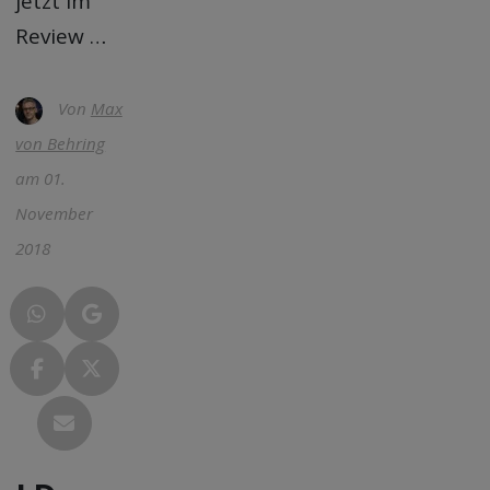
jetzt im
Review …
Von
Max
von Behring
am 01.
November
2018