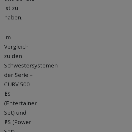
ist zu
haben.
Im
Vergleich
zu den
Schwestersystemen
der Serie –
CURV 500
E
S
(Entertainer
Set) und
P
S (Power
Set) –