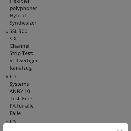
Flexibler
polyphoner
Hybrid-
Synthesizer
SSL 500
SIX
Channel
Strip Test
:
Vollwertiger
Kanalzug
LD
Systems
ANNY 10
Test
: Eine
PA für alle
Fälle
LD
Systems