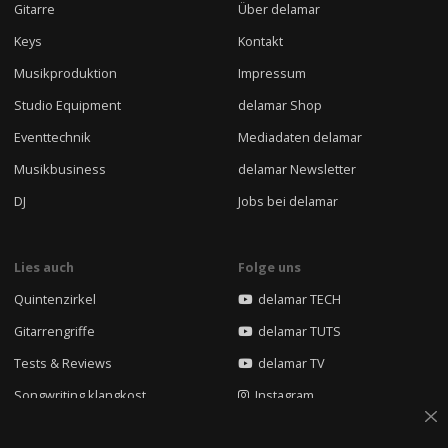
Gitarre
Über delamar
Keys
Kontakt
Musikproduktion
Impressum
Studio Equipment
delamar Shop
Eventtechnik
Mediadaten delamar
Musikbusiness
delamar Newsletter
DJ
Jobs bei delamar
Lies auch
Folge uns
Quintenzirkel
delamar TECH
Gitarrengriffe
delamar TUTS
Tests & Reviews
delamar TV
Songwriting klangkost
Instagram
Rap Mixing Kurs
Facebook