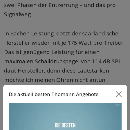
zwei Phasen der Entzerrung – und das pro
Signalweg.
In Sachen Leistung klotzt der saarländische
Hersteller wieder mit je 175 Watt pro Treiber.
Das ist genügend Leistung für einen
maximalen Schalldruckpegel von 114 dB SPL
(laut Hersteller, denn diese Lautstärken
möchte ich meinen Ohren nicht antun
müssen). Die Leistungsreserven dienen nicht
Die aktuell besten Thomann Angebote
zuletzt dazu, genügend Headroom für eine
verbesserte Impulstreue zu bieten.
Klang im KSdigital A100 Test