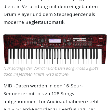
dient in Verbindung mit dem eingebauten
Drum Player und dem Stepsequenzer als
moderne Begleitautomatik.
Nur solange der Vorrat reicht: Den Korg Kross 2 gibt’s
auch im feschen Finish »Red Marble«
MIDI-Daten werden in den 16-Spur-
Sequenzer mit bis zu 128 Songs
aufgenommen, für Audioaufnahmen steht
ein SD-Card-Recorder zur Verfügung. Der