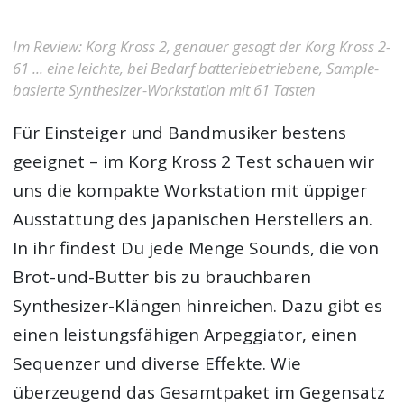
Im Review: Korg Kross 2, genauer gesagt der Korg Kross 2-
61 ... eine leichte, bei Bedarf batteriebetriebene, Sample-
basierte Synthesizer-Workstation mit 61 Tasten
Für Einsteiger und Bandmusiker bestens
geeignet – im
Korg Kross 2 Test
schauen wir
uns die kompakte Workstation mit üppiger
Ausstattung des japanischen Herstellers an.
In ihr findest Du jede Menge Sounds, die von
Brot-und-Butter bis zu brauchbaren
Synthesizer-Klängen hinreichen. Dazu gibt es
einen leistungsfähigen Arpeggiator, einen
Sequenzer und diverse Effekte. Wie
überzeugend das Gesamtpaket im Gegensatz