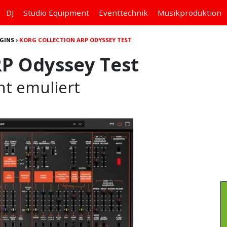
DJ
Studio
Equipment
Eventtechnik
Musikproduktion
GINS
›
KORG COLLECTION ARP ODYSSEY TEST
RP Odyssey Test
t emuliert