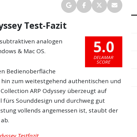
yssey Test-Fazit
5.0
subtraktiven analogen
indows & Mac OS.
DELAMAR
SCORE
en Bedienoberfläche
s hin zum weitestgehend authentischen und
Collection ARP Odyssey überzeugt auf
voll fürs Sounddesign und durchweg gut
istung vollends angemessen ist, staubt der
 ab.
dyssey Testfazit