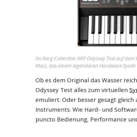
Im Korg Collection ARP Odyssey Test auf dem Pr
Mac), das einem legendären Hardware-Synth 
Ob es dem Original das Wasser reic
Odyssey Test
alles zum virtuellen
Sy
emuliert. Oder besser gesagt gleich 
Instruments. Wie Hard- und Software
puncto Bedienung, Performance und