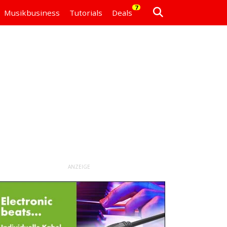
7
Musikbusiness
Tutorials
Deals
ANZEIGE