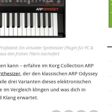
üfstand: Ein virtueller Synthesizer (Plugin für PC &
aus den frühen 70ern nacheifert
hen kann – erfahre im
Korg Collection ARP
nthesizer
, der den klassischen ARP Odyssey
alle drei Varianten dieses elektronischen
 im Vergleich klingen und was dich in
 Klang erwartet.