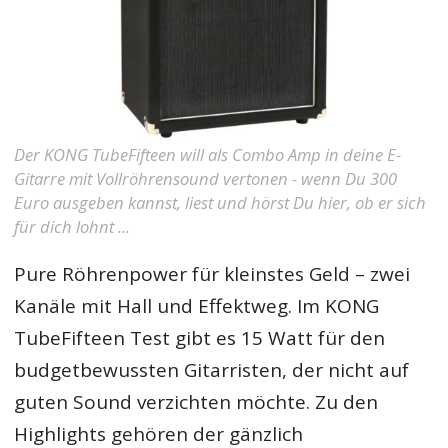
Der KONG TubeFifteen will als Combo Amp in deine E-
Gitarre mit Vollröhrensound vertonen - wenn Du 300
Euro ausgeben kannst, liest und hörst Du hier, ob er sich
für dich lohnt ...
Pure Röhrenpower für kleinstes Geld – zwei
Kanäle mit Hall und Effektweg. Im
KONG
TubeFifteen Test
gibt es 15 Watt für den
budgetbewussten Gitarristen, der nicht auf
guten Sound verzichten möchte. Zu den
Highlights gehören der gänzlich