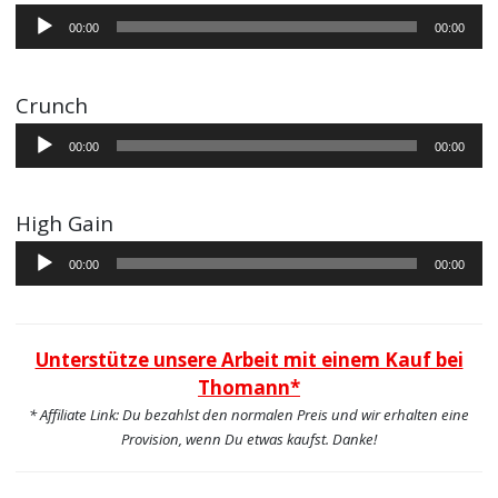
Audio-
00:00
00:00
Player
Crunch
Audio-
00:00
00:00
Player
High Gain
Audio-
00:00
00:00
Player
Unterstütze unsere Arbeit mit einem Kauf bei
Thomann*
* Affiliate Link: Du bezahlst den normalen Preis und wir erhalten eine
Provision, wenn Du etwas kaufst. Danke!