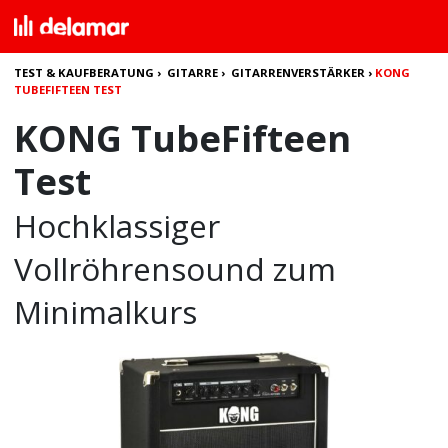
TEST & KAUFBERATUNG
›
GITARRE
›
GITARRENVERSTÄRKER
›
KONG
TUBEFIFTEEN TEST
KONG TubeFifteen
Test
Hochklassiger
Vollröhrensound zum
Minimalkurs