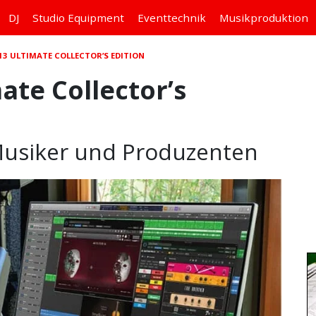
DJ
Studio
Equipment
Eventtechnik
Musikproduktion
13 ULTIMATE COLLECTOR’S EDITION
ate Collector’s
Musiker und Produzenten