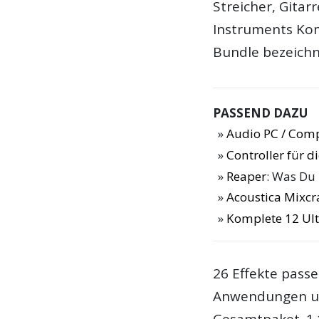
Streicher, Gitar
Instruments Kom
Bundle bezeichn
PASSEND DAZU
Audio PC / Com
Controller für 
Reaper
: Was Du
Acoustica Mixcra
Komplete 12 Ult
26 Effekte passe
Anwendungen un
Gesamtpaket. 1.