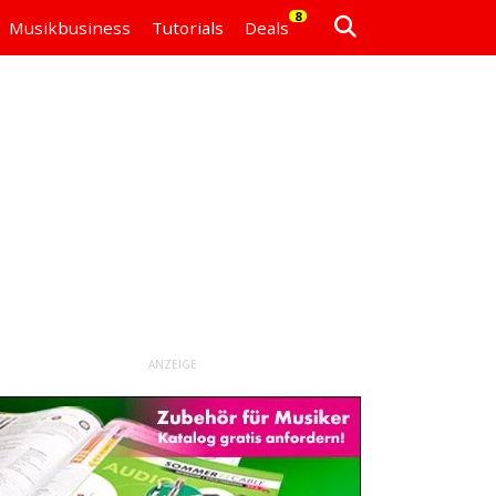
8
Musikbusiness
Tutorials
Deals
ANZEIGE