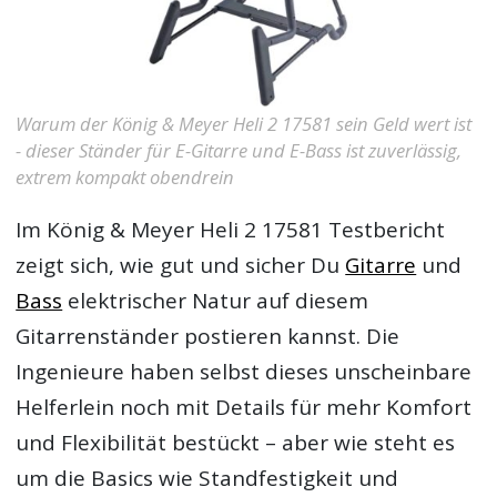
Warum der König & Meyer Heli 2 17581 sein Geld wert ist
- dieser Ständer für E-Gitarre und E-Bass ist zuverlässig,
extrem kompakt obendrein
Im
König & Meyer Heli 2 17581 Testbericht
zeigt sich, wie gut und sicher Du
Gitarre
und
Bass
elektrischer Natur auf diesem
Gitarrenständer postieren kannst. Die
Ingenieure haben selbst dieses unscheinbare
Helferlein noch mit Details für mehr Komfort
und Flexibilität bestückt – aber wie steht es
um die Basics wie Standfestigkeit und