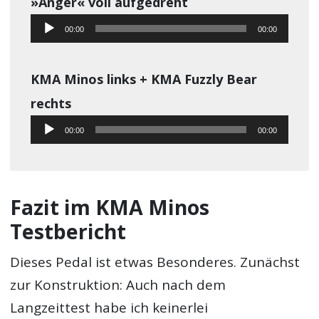
»Anger« voll aufgedreht
Audio-
00:00
00:00
Player
KMA Minos links + KMA Fuzzly Bear
rechts
Audio-
00:00
00:00
Player
Fazit im KMA Minos
Testbericht
Dieses Pedal ist etwas Besonderes. Zunächst
zur Konstruktion: Auch nach dem
Langzeittest habe ich keinerlei