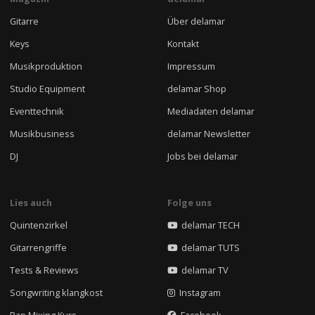
Gitarre
Über delamar
Keys
Kontakt
Musikproduktion
Impressum
Studio Equipment
delamar Shop
Eventtechnik
Mediadaten delamar
Musikbusiness
delamar Newsletter
DJ
Jobs bei delamar
Lies auch
Folge uns
Quintenzirkel
delamar TECH
Gitarrengriffe
delamar TUTS
Tests & Reviews
delamar TV
Songwriting klangkost
Instagram