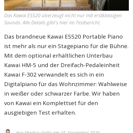
Das Kawai ES520 überzeugt nicht nur mit erstklassigen
Sounds. Alle Details gibt's hier im Testbericht.
Das brandneue Kawai ES520 Portable Piano
ist mehr als nur ein Stagepiano für die Bühne.
Mit dem optional erhältlichen Unterbau
Kawai HM-5 und der Dreifach-Pedaleinheit
Kawai F-302 verwandelt es sich in ein
Digitalpiano für das Wohnzimmer: Wahlweise
in weißer oder schwarzer Farbe. Wir haben
von Kawai ein Komplettset für den
ausgiebigen Test erhalten.
Von
Markus Galla
am 24. November 2020