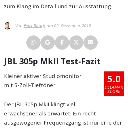
zum Klang im Detail und zur Ausstattung.
Von
Felix Baarß
am 02. Dezember 2018
JBL 305p MkII Test-Fazit
5.0
Kleiner aktiver Studiomonitor
mit 5-Zoll-Tieftöner.
DELAMAR
SCORE
Der JBL 305p MkII klingt viel
erwachsener als erwartet. Ein recht
ausgewogener Frequenzgang ist nur eine der