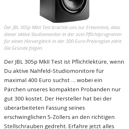
Der JBL 305p MkII Test brachte uns zur Erkenntnis, dass
dieser aktive Studiomonitor in der zum Pflichtprogramm
für einen Hörvergleich in der 300-Euro-Preisregion zählt.
Die Gründe folgen.
Der
JBL 305p MkII Test
ist Pflichtlektüre, wenn
Du aktive Nahfeld-Studiomonitore für
maximal 400 Euro suchst … wobei ein
Pärchen unseres kompakten Probanden nur
gut 300 kostet. Der Hersteller hat bei der
überarbeiteten Fassung seines
erschwinglichen 5-Zöllers an den richtigen
Stellschrauben gedreht. Erfahre jetzt alles