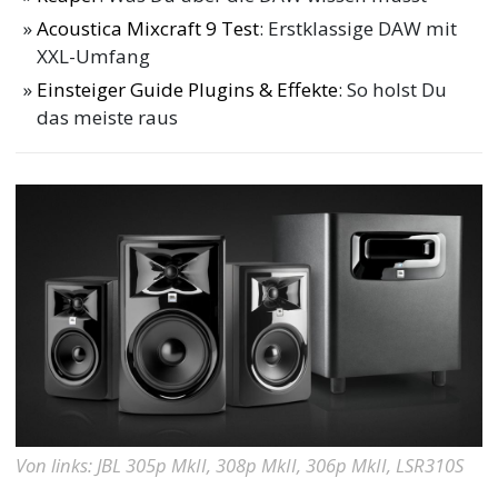
Acoustica Mixcraft 9 Test
: Erstklassige DAW mit
XXL-Umfang
Einsteiger Guide Plugins & Effekte
: So holst Du
das meiste raus
Von links: JBL 305p MkII, 308p MkII, 306p MkII, LSR310S