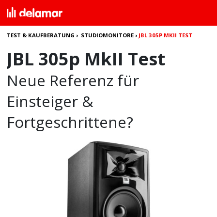
TEST & KAUFBERATUNG
›
STUDIOMONITORE
›
JBL 305P MKII TEST
JBL 305p MkII Test
Neue Referenz für
Einsteiger &
Fortgeschrittene?