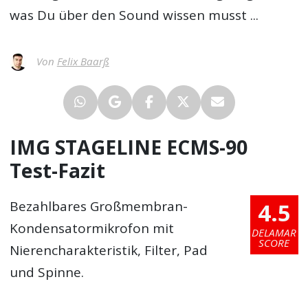
was Du über den Sound wissen musst ...
Von
Felix Baarß
IMG STAGELINE ECMS-90
Test-Fazit
4.5
Bezahlbares Großmembran-
Kondensatormikrofon mit
DELAMAR
SCORE
Nierencharakteristik, Filter, Pad
und Spinne.