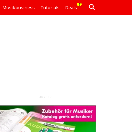
7
Musikbusiness
Tutorials
Deals
ANZEIGE