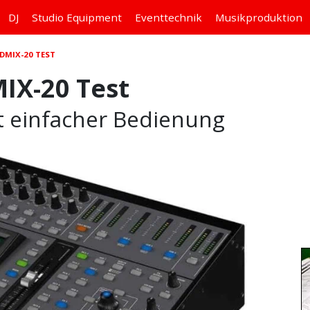
DJ
Studio
Equipment
Eventtechnik
Musikproduktion
DMIX-20 TEST
IX-20 Test
it einfacher Bedienung