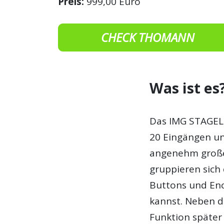
Preis:
999,00 Euro
CHECK THOMANN
Was ist es
Das IMG STAGELI
20 Eingängen un
angenehm große
gruppieren sich
Buttons und En
kannst. Neben de
Funktion später