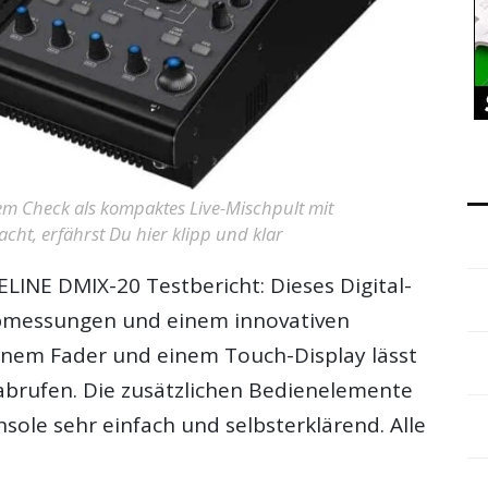
em Check als kompaktes Live-Mischpult mit
acht, erfährst Du hier klipp und klar
LINE DMIX-20 Testbericht
: Dieses Digital-
messungen und einem innovativen
inem Fader und einem Touch-Display lässt
brufen. Die zusätzlichen Bedienelemente
sole sehr einfach und selbsterklärend. Alle