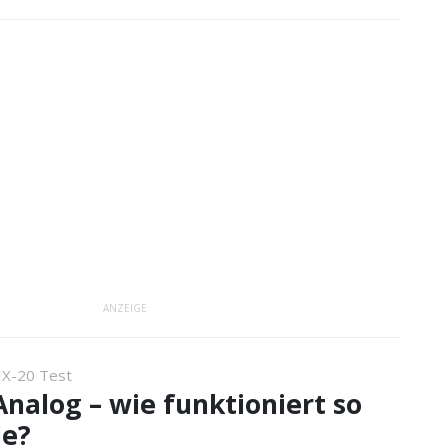
ANZEIGE
X-20 Test
 Analog – wie funktioniert so
le?