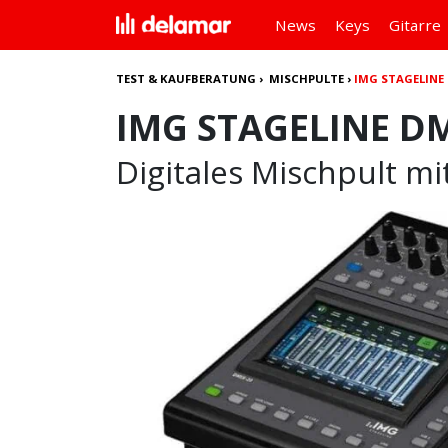
News
Keys
Gitarre
TEST & KAUFBERATUNG
›
MISCHPULTE
›
IMG STAGELINE 
IMG STAGELINE DM
Digitales Mischpult m