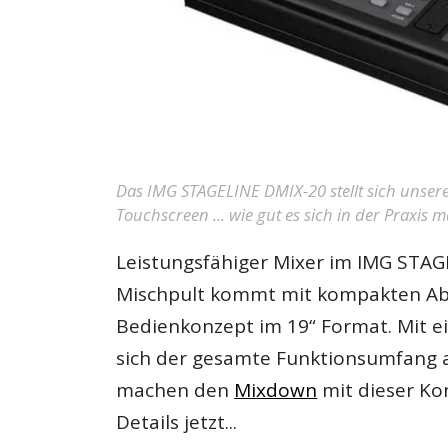
Das IMG STAGELINE DMIX-20 stellt sich unser
Touchscreen ... wie gut es sich in der Praxis m
Leistungsfähiger Mixer im
IMG STAGE
Mischpult kommt mit kompakten Ab
Bedienkonzept im 19“ Format. Mit e
sich der gesamte Funktionsumfang a
machen den
Mixdown
mit dieser Kon
Details jetzt...