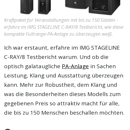
Kraftpaket für Veranstaltungen mit bis zu 150 Gästen -
erfahre im IMG STAGELINE C-RAY/8 Testbericht, wie diese
kompakte Fullrange-PA-Anlage zu überzeugen weiß.
Ich war erstaunt, erfahre im
IMG STAGELINE
C-RAY/8 Testbericht
warum. Und ob die
optisch galataugliche
PA-Anlage
in Sachen
Leistung, Klang und Ausstattung überzeugen
kann. Mehr zur Robustheit, dem Klang und
was die Besonderheiten dieses Modells zum
gegebenen Preis so attraktiv macht für alle,
die bis zu 150 Menschen beschallen möchten.