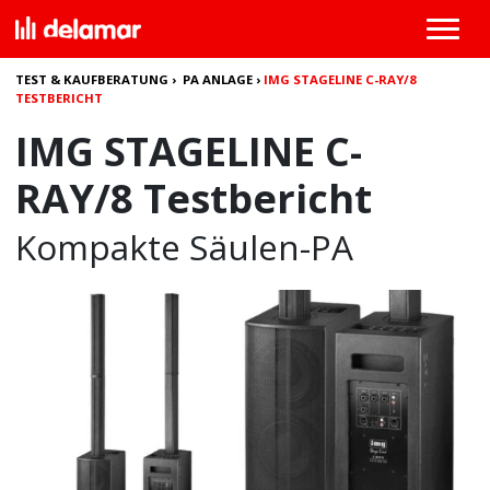
TEST & KAUFBERATUNG
›
PA ANLAGE
›
IMG STAGELINE C-RAY/8
TESTBERICHT
IMG STAGELINE C-
RAY/8 Testbericht
Kompakte Säulen-PA