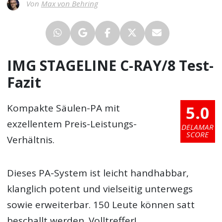
Von
Max von Behring
IMG STAGELINE C-RAY/8 Test-
Fazit
5.0
Kompakte Säulen-PA mit
exzellentem Preis-Leistungs-
DELAMAR
SCORE
Verhältnis.
Dieses PA-System ist leicht handhabbar,
klanglich potent und vielseitig unterwegs
sowie erweiterbar. 150 Leute können satt
beschallt werden. Volltreffer!