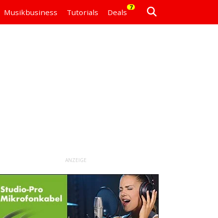
7
Musikbusiness
Tutorials
Deals
ANZEIGE