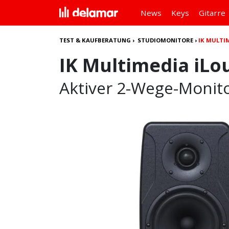
News
Keys
Gitarre
TEST & KAUFBERATUNG
›
STUDIOMONITORE
›
IK MULTIM
IK Multimedia iLou
Aktiver 2-Wege-Monit