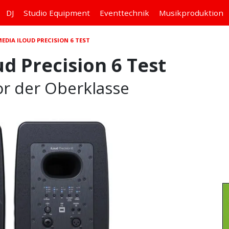
DJ
Studio
Equipment
Eventtechnik
Musikproduktion
EDIA ILOUD PRECISION 6 TEST
d Precision 6 Test
or der Oberklasse