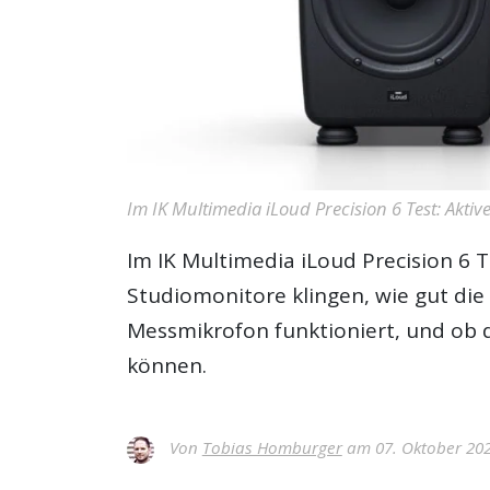
Im IK Multimedia iLoud Precision 6 Test: Akti
Im IK Multimedia iLoud Precision 6 T
Studiomonitore klingen, wie gut di
Messmikrofon funktioniert, und ob d
können.
Von
Tobias Homburger
am 07. Oktober 20