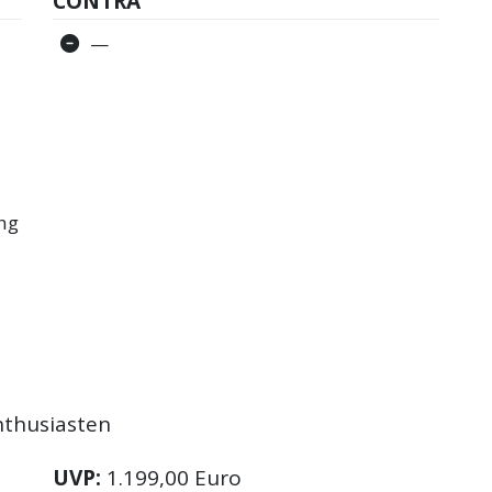
CONTRA
—
ung
nthusiasten
UVP:
1.199,00 Euro