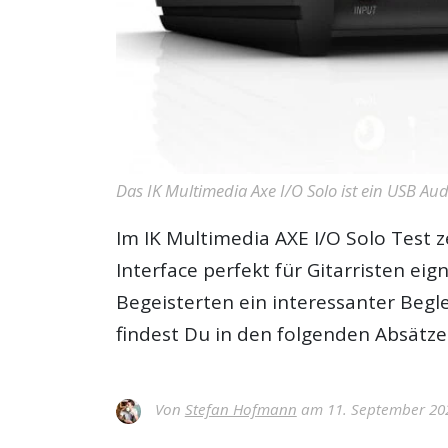
Das IK Multimedia Axe I/O Solo ist ein USB Audi
Im IK Multimedia AXE I/O Solo Test z
Interface perfekt für Gitarristen ei
Begeisterten ein interessanter Begleit
findest Du in den folgenden Absätze
Von
Stefan Hofmann
am 11. September 20