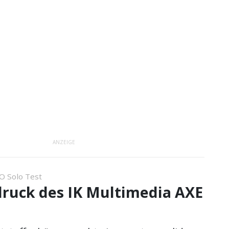
ANZEIGE
/O Solo Test
druck des IK Multimedia AXE