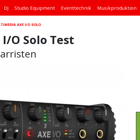
DJ
Studio
Equipment
Eventtechnik
Musikproduktion
LTIMEDIA AXE I/O SOLO
I/O Solo Test
tarristen