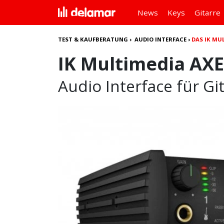
News
Keys
Gitarre
TEST & KAUFBERATUNG
›
AUDIO INTERFACE
›
DAS IK MU
IK Multimedia AXE 
Audio Interface für Gi