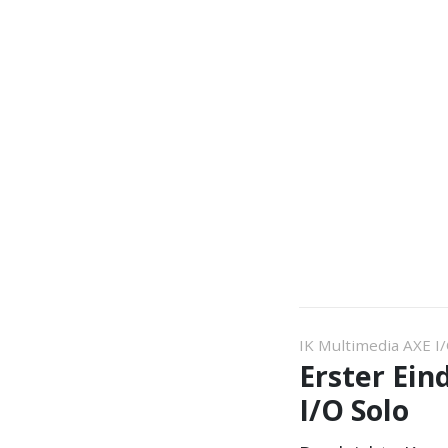
IK Multimedia AXE I
Erster Ein
I/O Solo