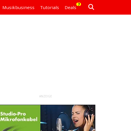
7
Musikbusiness
Tutorials
Deals
ANZEIGE