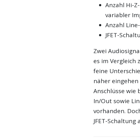
Anzahl Hi-Z
variabler I
Anzahl Line
JFET-Schalt
Zwei Audiosignal
es im Vergleich 
feine Unterschie
näher eingehen 
Anschlüsse wie 
In/Out sowie Li
vorhanden. Doch
JFET-Schaltung a