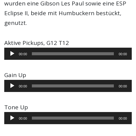
wurden eine Gibson Les Paul sowie eine ESP
Eclipse II, beide mit Humbuckern bestückt,
genutzt.
Aktive Pickups, G12 T12
Audio-
00:00
00:00
Player
Gain Up
Audio-
00:00
00:00
Player
Tone Up
Audio-
00:00
00:00
Player