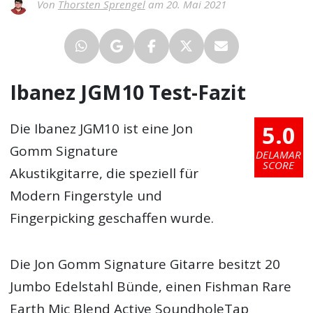
Von
Thorsten Sprengel
am 20. Mai 2021
Ibanez JGM10 Test-Fazit
5.0
Die Ibanez JGM10 ist eine Jon
Gomm Signature
DELAMAR
SCORE
Akustikgitarre, die speziell für
Modern Fingerstyle und
Fingerpicking geschaffen wurde.
Die Jon Gomm Signature Gitarre besitzt 20
Jumbo Edelstahl Bünde, einen Fishman Rare
Earth Mic Blend Active SoundholeTap