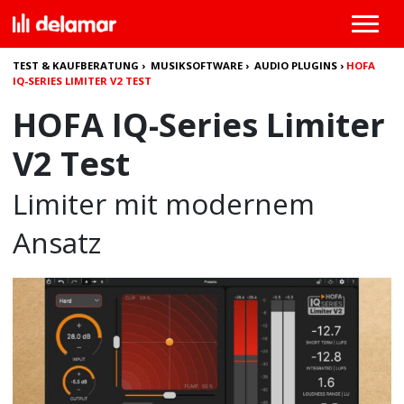
TEST & KAUFBERATUNG
›
MUSIKSOFTWARE
›
AUDIO PLUGINS
›
HOFA
IQ-SERIES LIMITER V2 TEST
HOFA IQ-Series Limiter
V2 Test
Limiter mit modernem
Ansatz