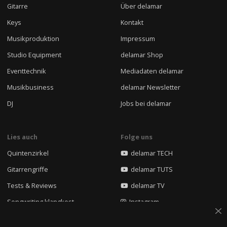
Gitarre
Über delamar
Keys
Kontakt
Musikproduktion
Impressum
Studio Equipment
delamar Shop
Eventtechnik
Mediadaten delamar
Musikbusiness
delamar Newsletter
DJ
Jobs bei delamar
Lies auch
Folge uns
Quintenzirkel
delamar TECH
Gitarrengriffe
delamar TUTS
Tests & Reviews
delamar TV
Songwriting klangkost
Instagram
Rap Mixing Kurs
Facebook