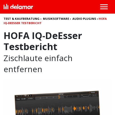
TEST & KAUFBERATUNG
›
MUSIKSOFTWARE
›
AUDIO PLUGINS
›
HOFA
IQ-DEESSER TESTBERICHT
HOFA IQ-DeEsser
Testbericht
Zischlaute einfach
entfernen