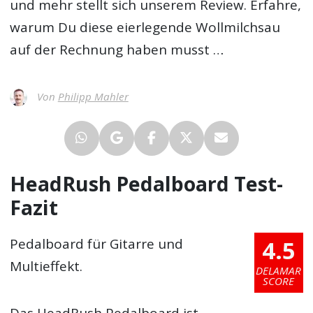
und mehr stellt sich unserem Review. Erfahre,
warum Du diese eierlegende Wollmilchsau
auf der Rechnung haben musst …
Von
Philipp Mahler
HeadRush Pedalboard Test-
Fazit
4.5
Pedalboard für Gitarre und
Multieffekt.
DELAMAR
SCORE
Das HeadRush Pedalboard ist