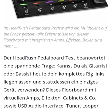
Im HeadRush Pedalboard Review wird ein Multitalent auf
die Probe gestellt - alle Erkenntnisse von diesem
Floorbaord mit integrierten Amps, Effekten, Boxen und
mehr ...
Der
HeadRush Pedalboard Test
beantwortet
eine spannende Frage: Kannst Du als Gitarrist
oder Bassist heute dein komplettes Rig links
liegenlassen und stattdessen ein einziges
Gerät verwenden? Dieses Floorboard mit
virtuellen Amps, Effekten, Cabinets & Co.
sowie USB Audio Interface, Tuner, Looper