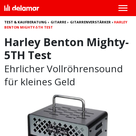
TEST & KAUFBERATUNG
›
GITARRE
›
GITARRENVERSTÄRKER
›
HARLEY
BENTON MIGHTY-5TH TEST
Harley Benton Mighty-
5TH Test
Ehrlicher Vollröhrensound
für kleines Geld