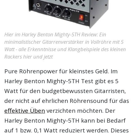
Hier im Harley Benton Mighty-5TH Review: Ein
minimalistischer Gitarrenverstärker in Vollröhre mit 5
Watt - alle Erkenntnisse und Klangbeispiele des kleinen
Rackers hier und jetzt
Pure Röhrenpower für kleinstes Geld. Im
Harley Benton Mighty-5TH Test
gibt es 5
Watt für den budgetbewussten Gitarristen,
der nicht auf ehrlichen Röhrensound für das
effektive Üben
verzichten möchten. Der
Harley Benton Mighty-5TH kann bei Bedarf
auf 1 bzw. 0,1 Watt reduziert werden. Dieses