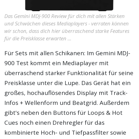
Das Gemini MDJ-900 Review für dich mit allen Stärken
und Schwächen dieses Mediaplayers - verraten können
wir schon, dass dich hier überraschend starke Features
für die Preisklasse erwarten ...
Für Sets mit allen Schikanen: Im
Gemini MDJ-
900 Test
kommt ein Mediaplayer mit
überraschend starker Funktionalität für seine
Preisklasse unter die Lupe. Das Gerät hat ein
großes, hochauflösendes Display mit Track-
Infos + Wellenform und Beatgrid. Außerdem
gibt's neben den Buttons für Loops & Hot
Cues noch einen Drehregler für das
kombinierte Hoch- und Tiefpassfilter sowie