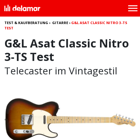
TEST & KAUFBERATUNG
›
GITARRE
›
G&L ASAT CLASSIC NITRO 3-TS
TEST
G&L Asat Classic Nitro
3-TS Test
Telecaster im Vintagestil