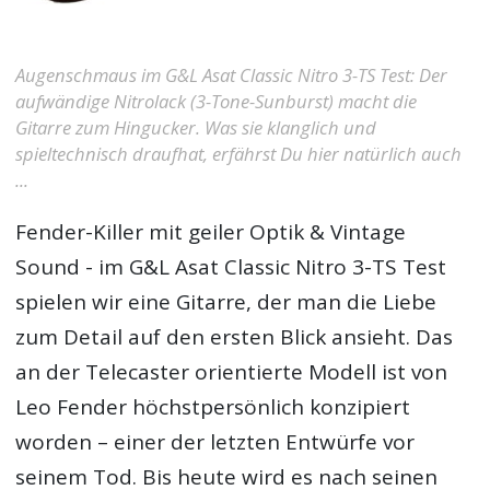
Augenschmaus im G&L Asat Classic Nitro 3-TS Test: Der
aufwändige Nitrolack (3-Tone-Sunburst) macht die
Gitarre zum Hingucker. Was sie klanglich und
spieltechnisch draufhat, erfährst Du hier natürlich auch
...
Fender-Killer mit geiler Optik & Vintage
Sound - im
G&L Asat Classic Nitro 3-TS Test
spielen wir eine Gitarre, der man die Liebe
zum Detail auf den ersten Blick ansieht. Das
an der Telecaster orientierte Modell ist von
Leo Fender höchstpersönlich konzipiert
worden – einer der letzten Entwürfe vor
seinem Tod. Bis heute wird es nach seinen