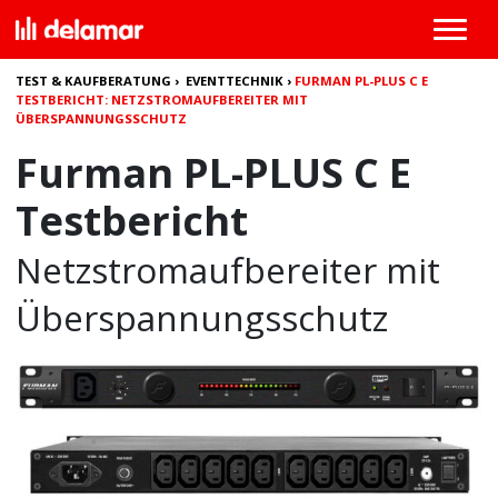
TEST & KAUFBERATUNG
›
EVENTTECHNIK
›
FURMAN PL-PLUS C E
TESTBERICHT: NETZSTROMAUFBEREITER MIT
ÜBERSPANNUNGSSCHUTZ
Furman PL-PLUS C E
Testbericht
Netzstromaufbereiter mit
Überspannungsschutz