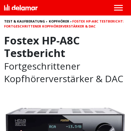
TEST & KAUFBERATUNG
›
KOPFHÖRER
›
FOSTEX HP-A8C TESTBERICHT:
FORTGESCHRITTENER KOPFHÖRERVERSTÄRKER & DAC
Fostex HP-A8C
Testbericht
Fortgeschrittener
Kopfhörerverstärker & DAC