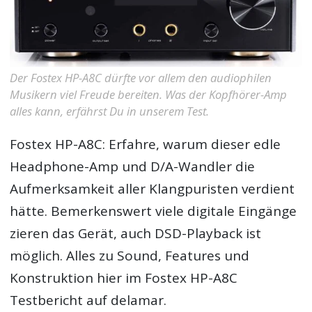
Der Fostex HP-A8C dürfte vor allem den audiophilen
Musikern viel Freude bereiten. Was der Kopfhörer-Amp
alles kann, erfährst Du in unserem Test.
Fostex HP-A8C: Erfahre, warum dieser edle
Headphone-Amp und D/A-Wandler die
Aufmerksamkeit aller Klangpuristen verdient
hätte. Bemerkenswert viele digitale Eingänge
zieren das Gerät, auch DSD-Playback ist
möglich. Alles zu Sound, Features und
Konstruktion hier im Fostex HP-A8C
Testbericht auf delamar.