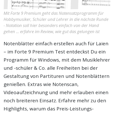
Mit Forte 9 Premium geht das Notensatzprogramm für
Hobbymusiker, Schüler und Lehrer in die nächste Runde
- Notation soll hier besonders einfach von der Hand
gehen ... erfahre im Review, wie gut das gelungen ist
Notenblätter einfach erstellen auch für Laien
– im
Forte 9 Premium Test
entdeckst Du ein
Programm für Windows, mit dem Musiklehrer
und -schüler & Co. alle Freiheiten bei der
Gestaltung von Partituren und Notenblättern
genießen. Extras wie Notenscan,
Videoaufzeichnung und mehr erlauben einen
noch breiteren Einsatz. Erfahre mehr zu den
Highlights, warum das Preis-Leistungs-