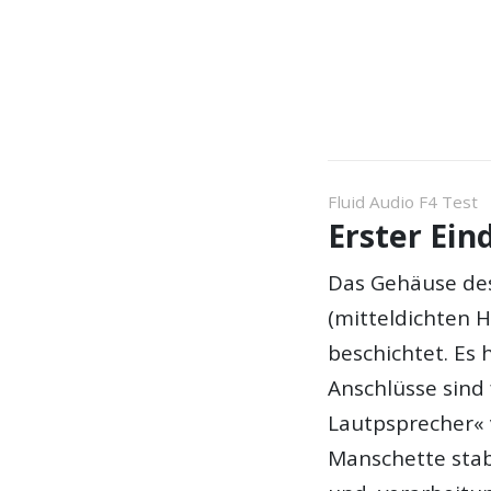
Fluid Audio F4 Test
Erster Ein
Das Gehäuse des
(mitteldichten H
beschichtet. Es 
Anschlüsse sind
Lautpsprecher« 
Manschette stabi