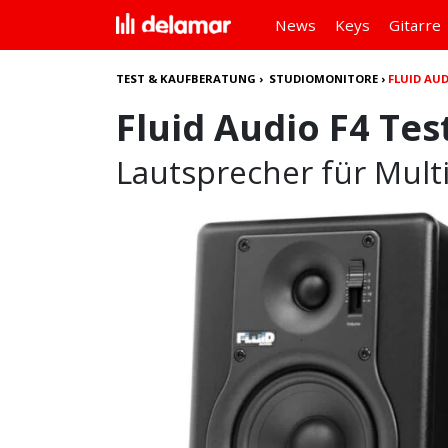
News
Keys
Gitarre
TEST & KAUFBERATUNG
›
STUDIOMONITORE
›
FLUID AUD
Fluid Audio F4 Tes
Lautsprecher für Mul