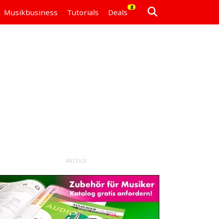
8
Musikbusiness
Tutorials
Deals
ANZEIGE