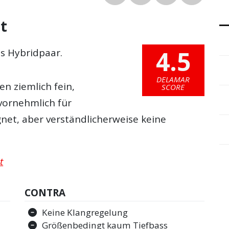
it
4.5
es Hybridpaar.
DELAMAR
n ziemlich fein,
SCORE
vornehmlich für
gnet, aber verständlicherweise keine
t
CONTRA
Keine Klangregelung
Größenbedingt kaum Tiefbass