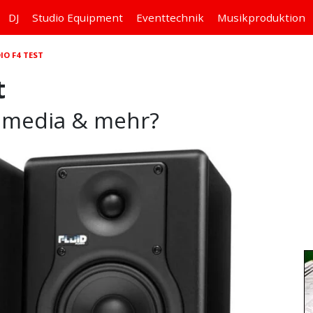
DJ
Studio
Equipment
Eventtechnik
Musikproduktion
IO F4 TEST
t
timedia & mehr?