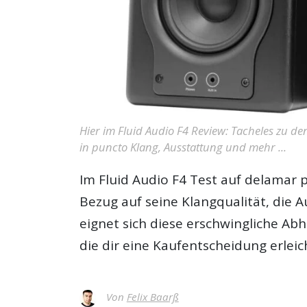
Hier im Fluid Audio F4 Review: Tacheles zu d
in puncto Klang, Ausstattung und mehr ...
Im
Fluid Audio F4 Test
auf delamar p
Bezug auf seine Klangqualität, die 
eignet sich diese erschwingliche Abhö
die dir eine Kaufentscheidung erlei
Von
Felix Baarß