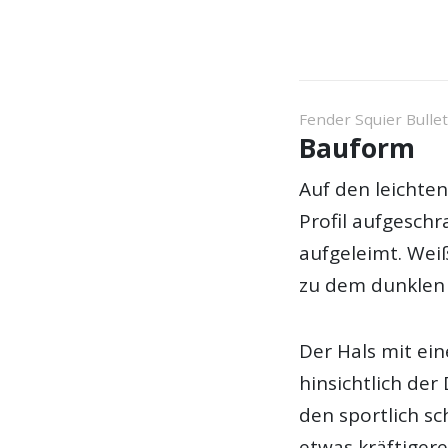
Fender Squier Bulle
Bauform
Auf den leichte
Profil aufgeschr
aufgeleimt. Wei
zu dem dunklen 
Der Hals mit ei
hinsichtlich der
den sportlich s
etwas kräftigere