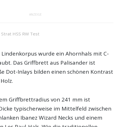
ANZEIGE
t Strat HSS RW Test
n Lindenkorpus wurde ein Ahornhals mit C-
aubt. Das Griffbrett aus Palisander ist
ße Dot-Inlays bilden einen schönen Kontrast
Holz.
nem Griffbrettradius von 241 mm ist
 Dicke typischerweise im Mittelfeld zwischen
chlanken Ibanez Wizard Necks und einem
n Les Paul-Hals. Wie die traditionellen