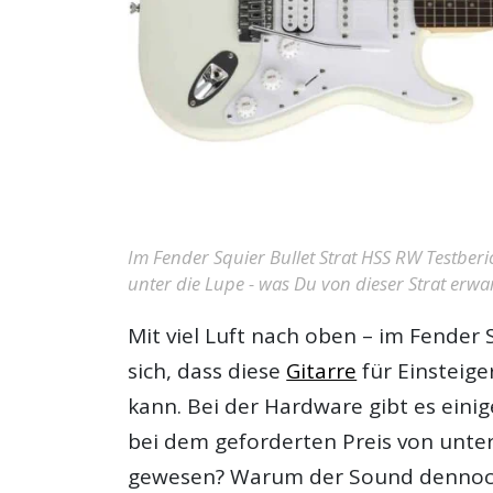
Im Fender Squier Bullet Strat HSS RW Testber
unter die Lupe - was Du von dieser Strat erwart
Mit viel Luft nach oben – im
Fender S
sich, dass diese
Gitarre
für Einsteige
kann. Bei der Hardware gibt es einig
bei dem geforderten Preis von unte
gewesen? Warum der Sound dennoch