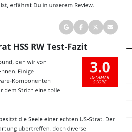
st, erfährst Du in unserem Review.
rat HSS RW Test-Fazit
3.0
ound, den wir von
nnen. Einige
DELAMAR
dware-Komponenten
SCORE
r dem Strich eine tolle
esitzt die Seele einer echten US-Strat. Der
rtung übertreffen, doch diverse