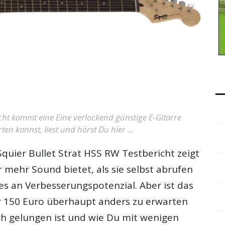
icht kommt eine Eine verlockend günstige E-Gitarre
en kannst, liest und hörst Du hier ...
quier Bullet Strat HSS RW Testbericht
zeigt
r mehr Sound bietet, als sie selbst abrufen
es an Verbesserungspotenzial. Aber ist das
r 150 Euro überhaupt anders zu erwarten
 gelungen ist und wie Du mit wenigen