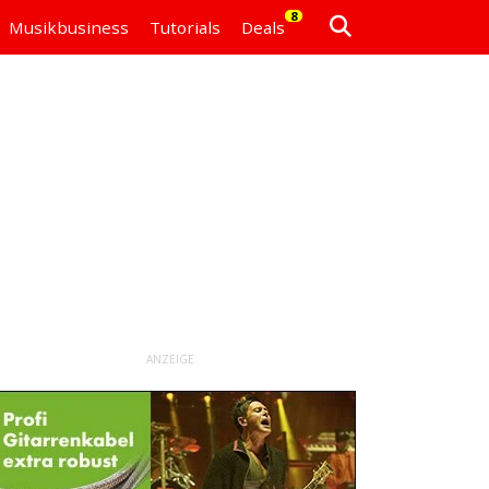
8
Musikbusiness
Tutorials
Deals
ANZEIGE