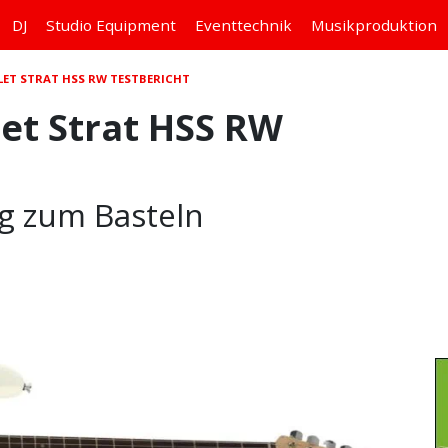
DJ
Studio
Equipment
Eventtechnik
Musikproduktion
LET STRAT HSS RW TESTBERICHT
let Strat HSS RW
ng zum Basteln