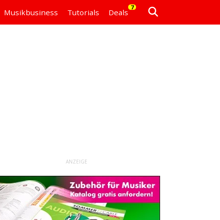
7
Musikbusiness
Tutorials
Deals
ANZEIGE