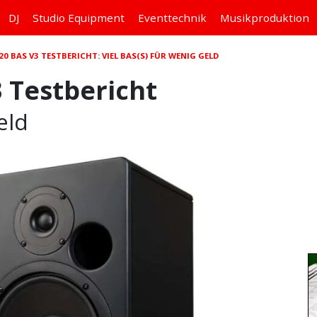
DJ
Studio
Equipment
Eventtechnik
Musikproduktion
20 BAS V3 TESTBERICHT: VIEL BAS(S) FÜR WENIG GELD
3 Testbericht
eld