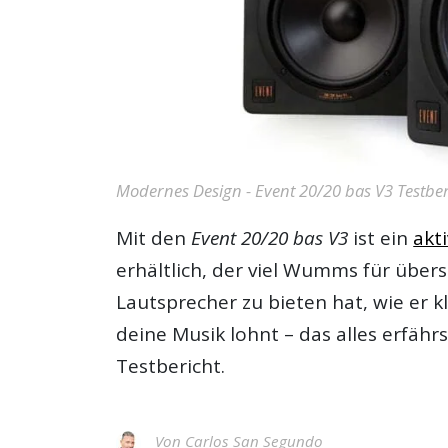
Modernes Design - Event 20/20 bas V3 Testber
Mit den
Event 20/20 bas V3
ist ein
akt
erhältlich, der viel Wumms für übers
Lautsprecher zu bieten hat, wie er k
deine Musik lohnt – das alles erfähr
Testbericht
.
Von
Carlos San Segundo