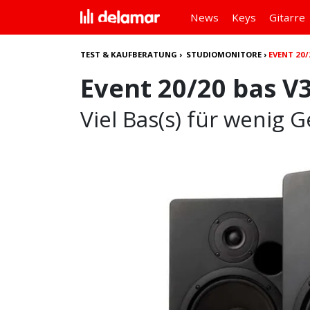
News
Keys
Gitarre
TEST & KAUFBERATUNG
›
STUDIOMONITORE
›
EVENT 20/
Event 20/20 bas V
Viel Bas(s) für wenig G