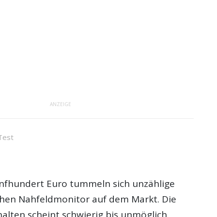
ANZEIGE
Test
fünfhundert Euro tummeln sich unzählige
hen Nahfeldmonitor auf dem Markt. Die
alten scheint schwierig bis unmöglich,