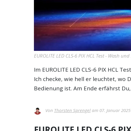
EUROLITE LED CLS-6 PIX HCL Test - Wash und 
Im
EUROLITE LED CLS-6 PIX HCL Tes
Ich checke, wie hell er leuchtet, wo
Bedienung ist. Am Ende erfährst Du, 
Von
Thorsten Sprengel
am 07. Januar 2025
EUROLITE LED CLS-6 PIX