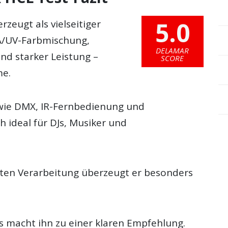
5.0
zeugt als vielseitiger
A/UV-Farbmischung,
DELAMAR
nd starker Leistung –
SCORE
me.
 wie DMX, IR-Fernbedienung und
 ideal für DJs, Musiker und
usten Verarbeitung überzeugt er besonders
is macht ihn zu einer klaren Empfehlung.