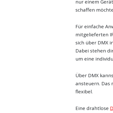
nur einem Gerä
schaffen möchte
Für einfache An
mitgelieferten I
sich über DMX i
Dabei stehen dir
um eine individ
Über DMX kannst
ansteuern. Das
flexibel.
Eine drahtlose
D