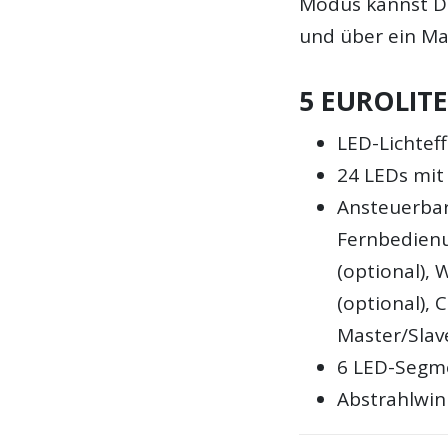
Modus kannst D
und über ein Ma
5 EUROLITE
LED-Lichte
24 LEDs mit 
Ansteuerbar
Fernbedienu
(optional),
(optional),
Master/Slav
6 LED-Segme
Abstrahlwink