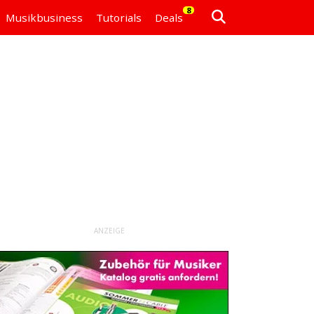
8
Musikbusiness
Tutorials
Deals
ANZEIGE