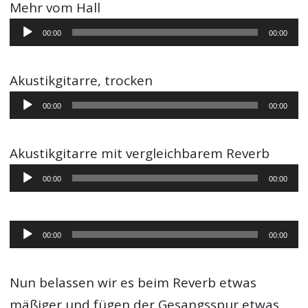
Mehr vom Hall
Audio-
00:00
00:00
Player
Akustikgitarre, trocken
Audio-
00:00
00:00
Player
Akustikgitarre mit vergleichbarem Reverb
Audio-
00:00
00:00
Player
Audio-
00:00
00:00
Player
Nun belassen wir es beim Reverb etwas
mäßiger und fügen der Gesangsspur etwas