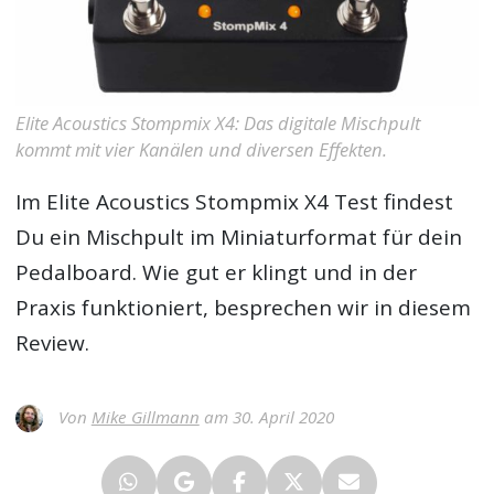
Elite Acoustics Stompmix X4: Das digitale Mischpult
kommt mit vier Kanälen und diversen Effekten.
Im
Elite Acoustics Stompmix X4 Test
findest
Du ein Mischpult im Miniaturformat für dein
Pedalboard. Wie gut er klingt und in der
Praxis funktioniert, besprechen wir in diesem
Review.
Von
Mike Gillmann
am 30. April 2020