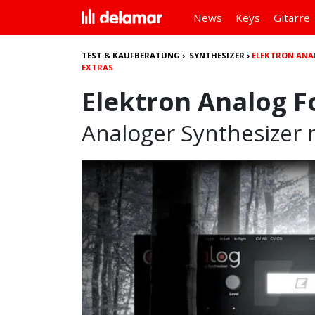
News
Keys
Gitarre
TEST & KAUFBERATUNG
›
SYNTHESIZER
›
ELEKTRON ANA
EXTRAS
Elektron Analog F
Analoger Synthesizer m