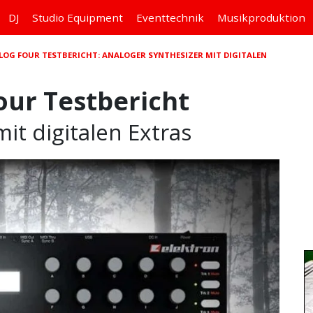
DJ
Studio
Equipment
Eventtechnik
Musikproduktion
LOG FOUR TESTBERICHT: ANALOGER SYNTHESIZER MIT DIGITALEN
our Testbericht
it digitalen Extras