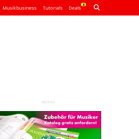
8
Musikbusiness
Tutorials
Deals
ANZEIGE