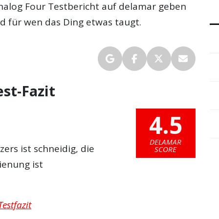
nalog Four Testbericht auf delamar
geben
nd für wen das Ding etwas taugt.
st-Fazit
4.5
DELAMAR
rs ist schneidig, die
SCORE
ienung ist
estfazit