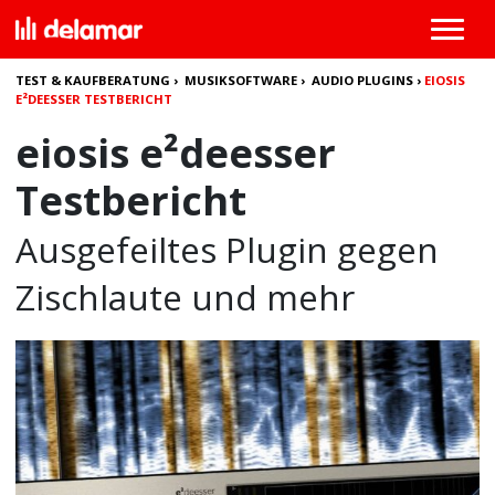
TEST & KAUFBERATUNG
›
MUSIKSOFTWARE
›
AUDIO PLUGINS
›
EIOSIS
E²DEESSER TESTBERICHT
eiosis e²deesser
Testbericht
Ausgefeiltes Plugin gegen
Zischlaute und mehr