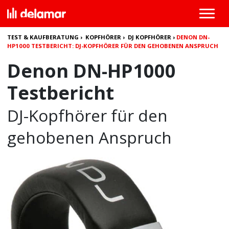
TEST & KAUFBERATUNG
›
KOPFHÖRER
›
DJ KOPFHÖRER
›
DENON DN-
HP1000 TESTBERICHT: DJ-KOPFHÖRER FÜR DEN GEHOBENEN ANSPRUCH
Denon DN-HP1000
Testbericht
DJ-Kopfhörer für den
gehobenen Anspruch