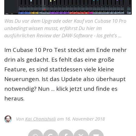
Was Du vor dem Upgrade oder Kauf von Cubase 10 Pro
unbedingt wissen musst, erfährst Du hier im
ausführlichen Review der DAW-Software - los geht's ...
Im
Cubase 10 Pro Test
steckt am Ende mehr
drin als gedacht. Es fehlt das eine große
Feature, es sind stattdessen viele kleine
Neuerungen. Ist das Update also überhaupt
notwendig? Nun ... klick jetzt und finde es
heraus.
Von
Kai Chonishvili
am 16. November 2018