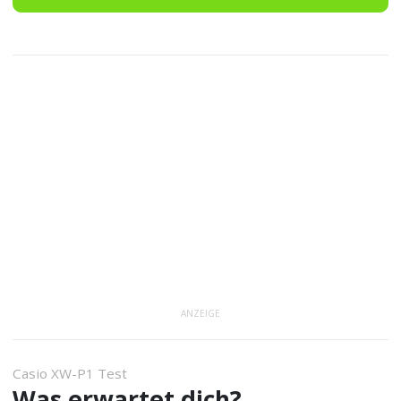
ANZEIGE
Casio XW-P1 Test
Was erwartet dich?