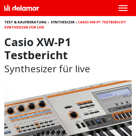
TEST & KAUFBERATUNG
›
SYNTHESIZER
›
CASIO XW-P1 TESTBERICHT:
SYNTHESIZER FÜR LIVE
Casio XW-P1
Testbericht
Synthesizer für live