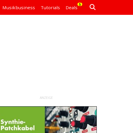
5
Musikbusiness
Tutorials
Deals
ANZEIGE