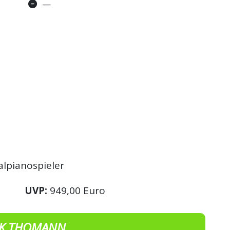
—
alpianospieler
UVP:
949,00 Euro
K THOMANN