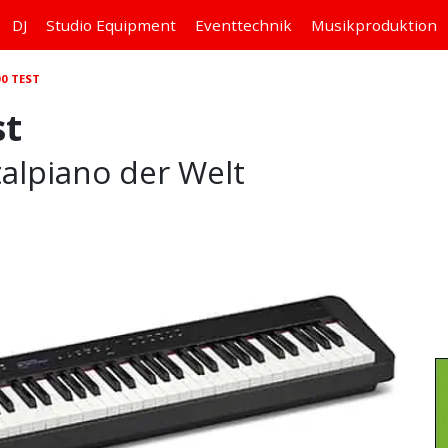
DJ
Studio
Equipment
Eventtechnik
Musikproduktion
00 TEST
st
alpiano der Welt