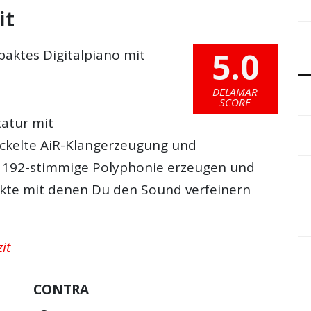
it
5.0
paktes Digitalpiano mit
DELAMAR
SCORE
tatur mit
ckelte AiR-Klangerzeugung und
 192-stimmige Polyphonie erzeugen und
fekte mit denen Du den Sound verfeinern
it
CONTRA