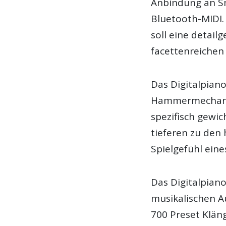
Anbindung an Sm
Bluetooth-MIDI.
soll eine detai
facettenreichen
Das Digitalpian
Hammermechanik,
spezifisch gewi
tieferen zu den
Spielgefühl eine
Das Digitalpian
musikalischen A
700 Preset Klän