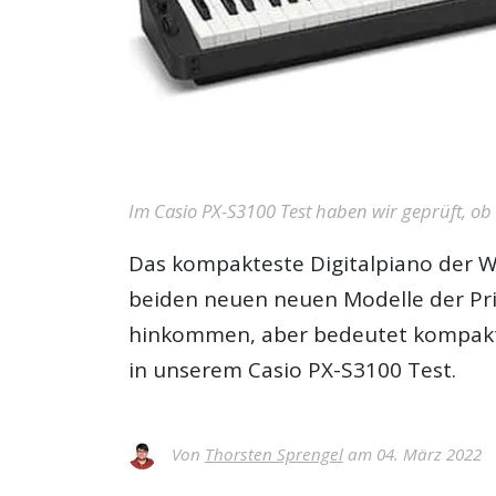
Im Casio PX-S3100 Test haben wir geprüft, ob
Das kompakteste Digitalpiano der We
beiden neuen neuen Modelle der Priv
hinkommen, aber bedeutet kompakt a
in unserem
Casio PX-S3100 Test
.
Von
Thorsten Sprengel
am 04. März 2022