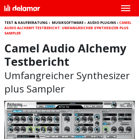
TEST & KAUFBERATUNG
›
MUSIKSOFTWARE
›
AUDIO PLUGINS
›
CAMEL
AUDIO ALCHEMY TESTBERICHT: UMFANGREICHER SYNTHESIZER PLUS
SAMPLER
Camel Audio Alchemy
Testbericht
Umfangreicher Synthesizer
plus Sampler