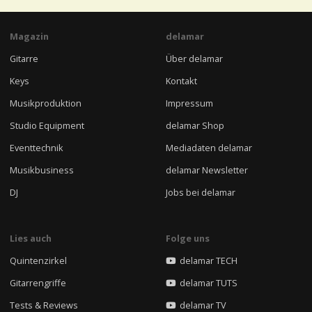
Magazin
delamar
Gitarre
Über delamar
Keys
Kontakt
Musikproduktion
Impressum
Studio Equipment
delamar Shop
Eventtechnik
Mediadaten delamar
Musikbusiness
delamar Newsletter
DJ
Jobs bei delamar
Lies auch
Folge uns
Quintenzirkel
delamar TECH
Gitarrengriffe
delamar TUTS
Tests & Reviews
delamar TV