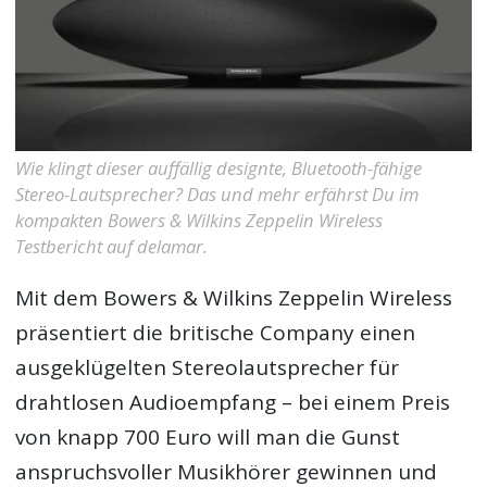
Wie klingt dieser auffällig designte, Bluetooth-fähige
Stereo-Lautsprecher? Das und mehr erfährst Du im
kompakten Bowers & Wilkins Zeppelin Wireless
Testbericht auf delamar.
Mit dem Bowers & Wilkins Zeppelin Wireless
präsentiert die britische Company einen
ausgeklügelten Stereolautsprecher für
drahtlosen Audioempfang – bei einem Preis
von knapp 700 Euro will man die Gunst
anspruchsvoller Musikhörer gewinnen und