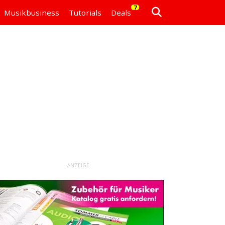
7
Musikbusiness
Tutorials
Deals
ANZEIGE