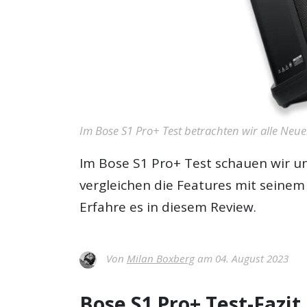
Im Bose S1 Pro+ Test betrachten wir alle Ne
Im
Bose S1 Pro+ Test
schauen wir un
vergleichen die Features mit seinem
Erfahre es in diesem Review.
Von
Milan Boxberg
am 04. August 2023
Bose S1 Pro+ Test-Fazit