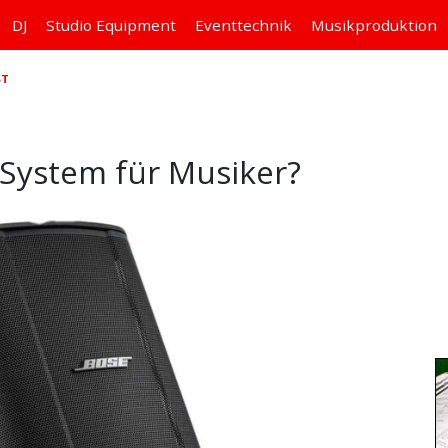
DJ
Studio
Equipment
Eventtechnik
Musikproduktion
ST
-System für Musiker?