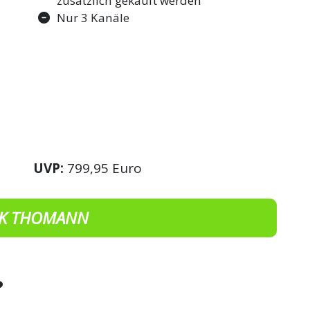
zusätzlich gekauft werden
Nur 3 Kanäle
UVP:
799,95 Euro
K THOMANN
?