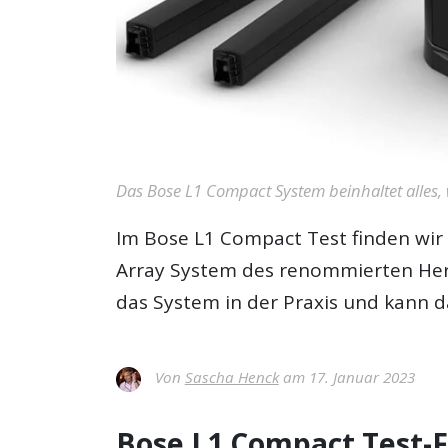
Das Bose L1 Compact System beinhaltet alles, 
Im
Bose L1 Compact Test
finden wir
Array System des renommierten Herst
das System in der Praxis und kann 
Von
Sascha Henck
am 17. Januar 2023
Bose L1 Compact Test-F