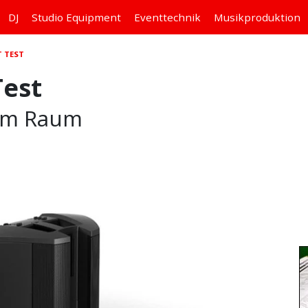
DJ
Studio
Equipment
Eventtechnik
Musikproduktion
T TEST
Test
nem Raum