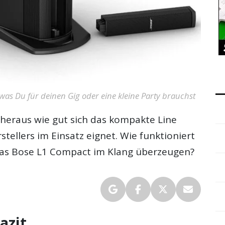
was Du für deinen Gig oder eine kleine Party brauchst
 heraus wie gut sich das kompakte Line
ellers im Einsatz eignet. Wie funktioniert
das Bose L1 Compact im Klang überzeugen?
azit