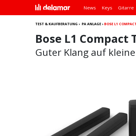
News
Keys
Gitarre
TEST & KAUFBERATUNG
›
PA ANLAGE
›
BOSE L1 COMPAC
Bose L1 Compact 
Guter Klang auf klei