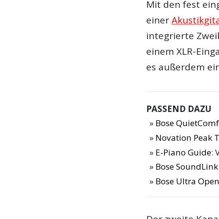
Mit den fest ein
einer
Akustikgit
integrierte Zwei
einem XLR-Eing
es außerdem ei
PASSEND DAZU
Bose QuietComfo
Novation Peak T
E-Piano Guide
: 
Bose SoundLink 
Bose Ultra Open
Der zweite Kana