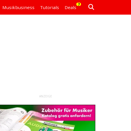
7
Musikbusiness
Tutorials
Deals
ANZEIGE