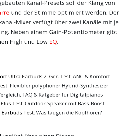
gebauten Kanal-Presets soll der Klang von
arre
und der Stimme optimiert werden. Der
kanal-Mixer verfügt über zwei Kanäle mit je
ang. Neben einem Gain-Potentiometer gibt
nen High und Low
EQ
.
rt Ultra Earbuds 2. Gen Test
: ANC & Komfort
est
: Flexibler polyphoner Hybrid-Synthesizer
Vergleich, FAQ & Ratgeber für Digitalpianos
Plus Test
: Outdoor-Speaker mit Bass-Boost
 Earbuds Test
: Was taugen die Kopfhörer?
l verfügt über einen Stereo-